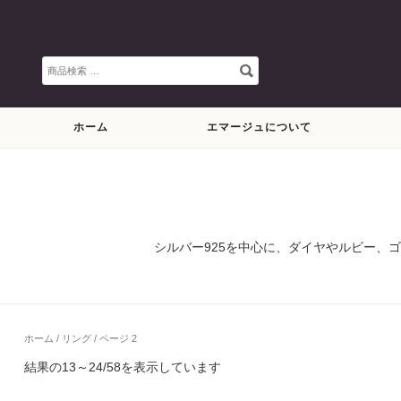
検
索
対
象:
ホーム
エマージュについて
シルバー925を中心に、ダイヤやルビー、
ホーム
/
リング
/ ページ 2
結果の13～24/58を表示しています