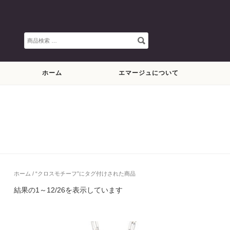
検
索
対
象:
ホーム
エマージュについて
ホーム
/ “クロスモチーフ”にタグ付けされた商品
結果の1～12/26を表示しています