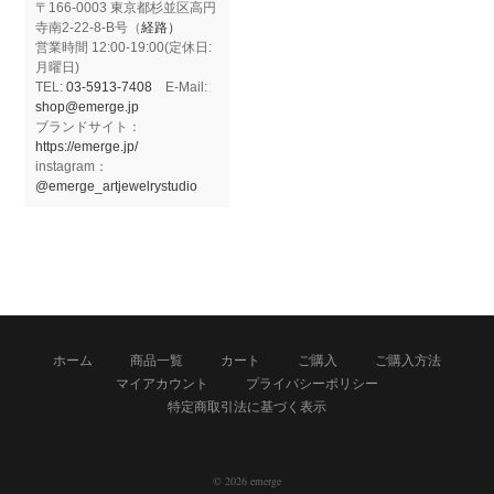
〒166-0003 東京都杉並区高円
寺南2-22-8-B号（
経路）
営業時間 12:00-19:00(定休日:
月曜日)
TEL:
03-5913-7408
E-Mail:
shop@emerge.jp
ブランドサイト：
https://emerge.jp/
instagram：
@emerge_artjewelrystudio
ホーム
商品一覧
カート
ご購入
ご購入方法
マイアカウント
プライバシーポリシー
特定商取引法に基づく表示
© 2026 emerge