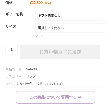
¥
22,800
価格
(税込)
ギフト包装
サイズ
クリア
ク
お買い物カゴに追加
ラ
シ
ッ
ク
商品コード:
SeR-30
ホ
カテゴリー:
リング
ー
ス
タグ:
シルバー色
,
女性にもおすすめ
シ
ュ
この商品について質問する ⇒
ー
リ
ン