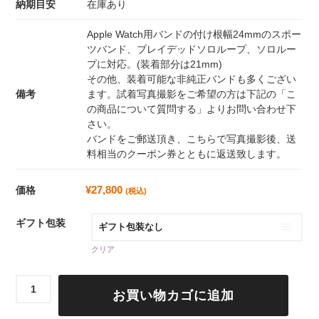
納期目安
在庫あり
Apple Watch用バンドの付け根幅24mmのスポー
ツバンド、ブレイデッドソロループ、ソロルー
プに対応。(装着部分は21mm)
その他、装着可能な非純正バンドも多くござい
備考
ます。試着写真撮影をご希望の方は下記の「こ
の商品について質問する」よりお問い合わせ下
さい。
バンドをご郵送頂き、こちらで写真撮影後、送
料相当のクーポン券とともに返送致します。
¥
27,800
価格
(税込)
ギフト包装
クリア
ク
お買い物カゴに追加
ロ
ス