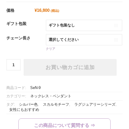
¥
16,800
価格
(税込)
ギフト包装
チェーン長さ
クリア
ハ
お買い物カゴに追加
ー
フ
ス
カ
商品コード:
SeN-9
ル
カテゴリー:
ネックレス・ペンダント
ペ
ン
タグ:
シルバー色
,
スカルモチーフ
,
ラグジュアリーシリーズ
,
ダ
女性にもおすすめ
ン
ト
この商品について質問する ⇒
個