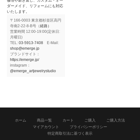
修理や磨き直し、カスタム・オー
ダーメイド、リフォームにも対応
いたします。
〒166-0003 東京都杉並区高円
寺南2-22-8-B号（
経路）
営業時間 12:00-19:00(定休日:
月曜日)
TEL:
03-5913-7408
E-Mail:
shop@emerge.jp
ブランドサイト：
https://emerge.jp/
instagram：
@emerge_artjewelrystudio
ホーム
商品一覧
カート
ご購入
ご購入方法
マイアカウント
プライバシーポリシー
特定商取引法に基づく表示