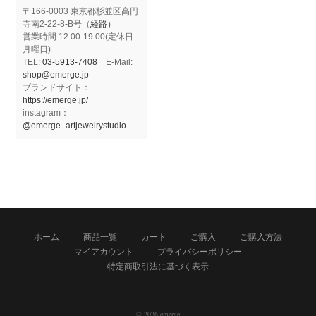
〒166-0003 東京都杉並区高円
寺南2-22-8-B号（
経路）
営業時間 12:00-19:00(定休日:
月曜日)
TEL:
03-5913-7408
E-Mail:
shop@emerge.jp
ブランドサイト：
https://emerge.jp/
instagram：
@emerge_artjewelrystudio
ホーム
商品一覧
カート
ご購入
ご購入方法
マイアカウント
プライバシーポリシー
特定商取引法に基づく表示
© 2026 emerge