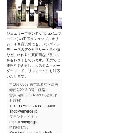
ジュエリーブランド emerge (エマ
ージュ) の工房兼ショップ。オリ
ジナル商品以外にも、メンズ・レ
ディースのアクセサリー・革小物
など、物作りに真面目なブランド
をセレクトしています。工房では
修理や磨き直し、カスタム・オー
ダーメイド、リフォームにも対応
いたします。
〒166-0003 東京都杉並区高円
寺南2-22-8-B号（
経路）
営業時間 12:00-19:00(定休日:
月曜日)
TEL:
03-5913-7408
E-Mail:
shop@emerge.jp
ブランドサイト：
https://emerge.jp/
instagram：
@emerge_artjewelrystudio