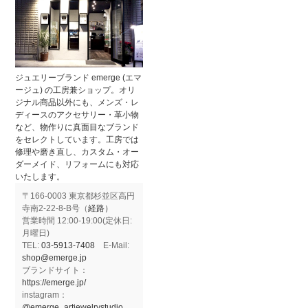
ジュエリーブランド emerge (エマ
ージュ) の工房兼ショップ。オリ
ジナル商品以外にも、メンズ・レ
ディースのアクセサリー・革小物
など、物作りに真面目なブランド
をセレクトしています。工房では
修理や磨き直し、カスタム・オー
ダーメイド、リフォームにも対応
いたします。
〒166-0003 東京都杉並区高円
寺南2-22-8-B号（
経路）
営業時間 12:00-19:00(定休日:
月曜日)
TEL:
03-5913-7408
E-Mail:
shop@emerge.jp
ブランドサイト：
https://emerge.jp/
instagram：
@emerge_artjewelrystudio