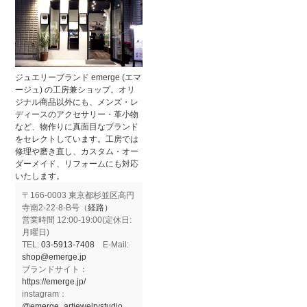
ジュエリーブランド emerge (エマ
ージュ) の工房兼ショップ。オリ
ジナル商品以外にも、メンズ・レ
ディースのアクセサリー・革小物
など、物作りに真面目なブランド
をセレクトしています。工房では
修理や磨き直し、カスタム・オー
ダーメイド、リフォームにも対応
いたします。
〒166-0003 東京都杉並区高円
寺南2-22-8-B号（
経路）
営業時間 12:00-19:00(定休日:
月曜日)
TEL:
03-5913-7408
E-Mail:
shop@emerge.jp
ブランドサイト：
https://emerge.jp/
instagram：
@emerge_artjewelrystudio