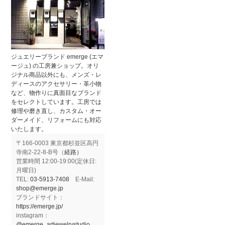
ジュエリーブランド emerge (エマ
ージュ) の工房兼ショップ。オリ
ジナル商品以外にも、メンズ・レ
ディースのアクセサリー・革小物
など、物作りに真面目なブランド
をセレクトしています。工房では
修理や磨き直し、カスタム・オー
ダーメイド、リフォームにも対応
いたします。
〒166-0003 東京都杉並区高円
寺南2-22-8-B号（
経路）
営業時間 12:00-19:00(定休日:
月曜日)
TEL:
03-5913-7408
E-Mail:
shop@emerge.jp
ブランドサイト：
https://emerge.jp/
instagram：
@emerge_artjewelrystudio