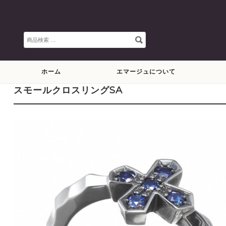
検
索
対
象:
ホーム
エマージュについて
スモールクロスリングSA