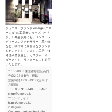
ジュエリーブランド emerge (エマ
ージュ) の工房兼ショップ。オリ
ジナル商品以外にも、メンズ・レ
ディースのアクセサリー・革小物
など、物作りに真面目なブランド
をセレクトしています。工房では
修理や磨き直し、カスタム・オー
ダーメイド、リフォームにも対応
いたします。
〒166-0003 東京都杉並区高円
寺南2-22-8-B号（
経路）
営業時間 12:00-19:00(定休日:
月曜日)
TEL:
03-5913-7408
E-Mail:
shop@emerge.jp
ブランドサイト：
https://emerge.jp/
instagram：
@emerge_artjewelrystudio