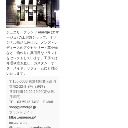
ジュエリーブランド emerge (エマ
ージュ) の工房兼ショップ。オリ
ジナル商品以外にも、メンズ・レ
ディースのアクセサリー・革小物
など、物作りに真面目なブランド
をセレクトしています。工房では
修理や磨き直し、カスタム・オー
ダーメイド、リフォームにも対応
いたします。
〒166-0003 東京都杉並区高円
寺南2-22-8-B号（
経路）
営業時間 12:00-19:00(定休日:
月曜日)
TEL:
03-5913-7408
E-Mail:
shop@emerge.jp
ブランドサイト：
https://emerge.jp/
instagram：
@emerge_artjewelrystudio