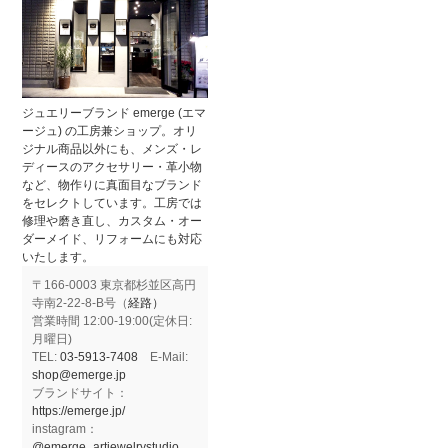
ジュエリーブランド emerge (エマ
ージュ) の工房兼ショップ。オリ
ジナル商品以外にも、メンズ・レ
ディースのアクセサリー・革小物
など、物作りに真面目なブランド
をセレクトしています。工房では
修理や磨き直し、カスタム・オー
ダーメイド、リフォームにも対応
いたします。
〒166-0003 東京都杉並区高円
寺南2-22-8-B号（
経路）
営業時間 12:00-19:00(定休日:
月曜日)
TEL:
03-5913-7408
E-Mail:
shop@emerge.jp
ブランドサイト：
https://emerge.jp/
instagram：
@emerge_artjewelrystudio