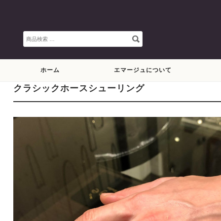
検
索
対
象:
ホーム
エマージュについて
クラシックホースシューリング