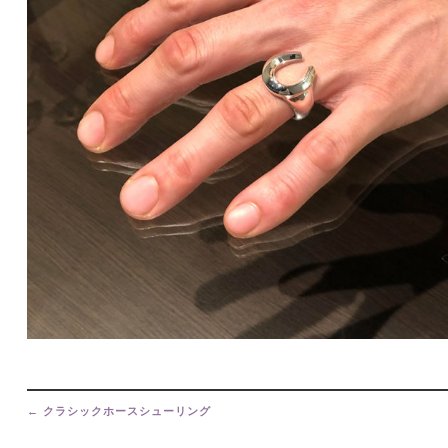
Post
navigation
←
クラシックホースシューリング