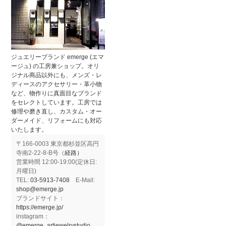
ジュエリーブランド emerge (エマ
ージュ) の工房兼ショップ。オリ
ジナル商品以外にも、メンズ・レ
ディースのアクセサリー・革小物
など、物作りに真面目なブランド
をセレクトしています。工房では
修理や磨き直し、カスタム・オー
ダーメイド、リフォームにも対応
いたします。
〒166-0003 東京都杉並区高円
寺南2-22-8-B号（
経路）
営業時間 12:00-19:00(定休日:
月曜日)
TEL:
03-5913-7408
E-Mail:
shop@emerge.jp
ブランドサイト：
https://emerge.jp/
instagram：
@emerge_artjewelrystudio