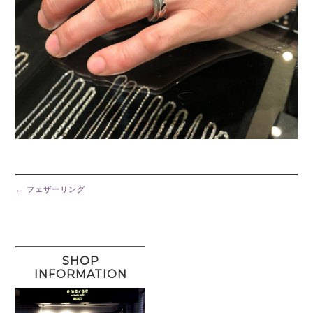
Post
navigation
←
フェザーリング
SHOP
INFORMATION