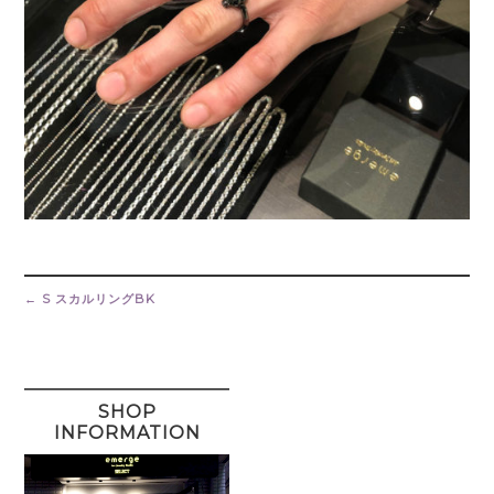
Post
navigation
←
S スカルリングBK
SHOP
INFORMATION