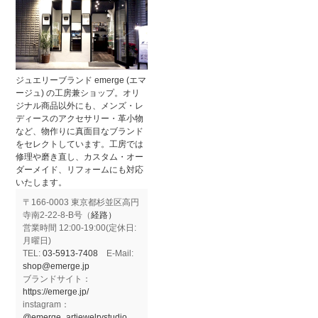
ジュエリーブランド emerge (エマ
ージュ) の工房兼ショップ。オリ
ジナル商品以外にも、メンズ・レ
ディースのアクセサリー・革小物
など、物作りに真面目なブランド
をセレクトしています。工房では
修理や磨き直し、カスタム・オー
ダーメイド、リフォームにも対応
いたします。
〒166-0003 東京都杉並区高円
寺南2-22-8-B号（
経路）
営業時間 12:00-19:00(定休日:
月曜日)
TEL:
03-5913-7408
E-Mail:
shop@emerge.jp
ブランドサイト：
https://emerge.jp/
instagram：
@emerge_artjewelrystudio