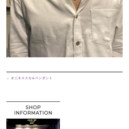
Post
navigation
←
オニキススカルペンダント
SHOP
INFORMATION