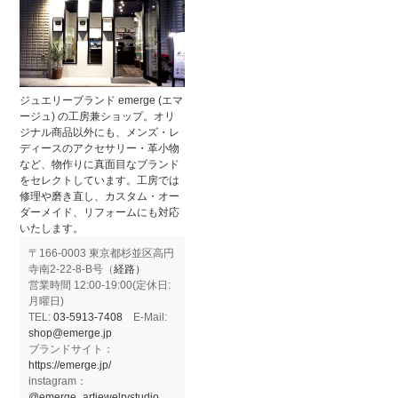
ジュエリーブランド emerge (エマ
ージュ) の工房兼ショップ。オリ
ジナル商品以外にも、メンズ・レ
ディースのアクセサリー・革小物
など、物作りに真面目なブランド
をセレクトしています。工房では
修理や磨き直し、カスタム・オー
ダーメイド、リフォームにも対応
いたします。
〒166-0003 東京都杉並区高円
寺南2-22-8-B号（
経路）
営業時間 12:00-19:00(定休日:
月曜日)
TEL:
03-5913-7408
E-Mail:
shop@emerge.jp
ブランドサイト：
https://emerge.jp/
instagram：
@emerge_artjewelrystudio