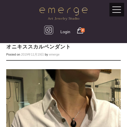
0
Login
オニキススカルペンダント
Posted on
2019年11月19日
by
emerge