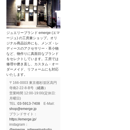
ジュエリーブランド emerge (エマ
ージュ) の工房兼ショップ。オリ
ジナル商品以外にも、メンズ・レ
ディースのアクセサリー・革小物
など、物作りに真面目なブランド
をセレクトしています。工房では
修理や磨き直し、カスタム・オー
ダーメイド、リフォームにも対応
いたします。
〒166-0003 東京都杉並区高円
寺南2-22-8-B号（
経路）
営業時間 12:00-19:00(定休日:
月曜日)
TEL:
03-5913-7408
E-Mail:
shop@emerge.jp
ブランドサイト：
https://emerge.jp/
instagram：
@emerge_artjewelrystudio