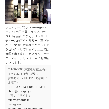
ジュエリーブランド emerge (エマ
ージュ) の工房兼ショップ。オリ
ジナル商品以外にも、メンズ・レ
ディースのアクセサリー・革小物
など、物作りに真面目なブランド
をセレクトしています。工房では
修理や磨き直し、カスタム・オー
ダーメイド、リフォームにも対応
いたします。
〒166-0003 東京都杉並区高円
寺南2-22-8-B号（
経路）
営業時間 12:00-19:00(定休日:
月曜日)
TEL:
03-5913-7408
E-Mail:
shop@emerge.jp
ブランドサイト：
https://emerge.jp/
instagram：
@emerge_artjewelrystudio