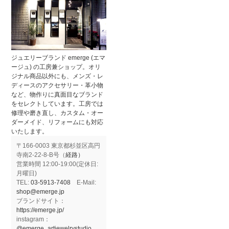
ジュエリーブランド emerge (エマ
ージュ) の工房兼ショップ。オリ
ジナル商品以外にも、メンズ・レ
ディースのアクセサリー・革小物
など、物作りに真面目なブランド
をセレクトしています。工房では
修理や磨き直し、カスタム・オー
ダーメイド、リフォームにも対応
いたします。
〒166-0003 東京都杉並区高円
寺南2-22-8-B号（
経路）
営業時間 12:00-19:00(定休日:
月曜日)
TEL:
03-5913-7408
E-Mail:
shop@emerge.jp
ブランドサイト：
https://emerge.jp/
instagram：
@emerge_artjewelrystudio