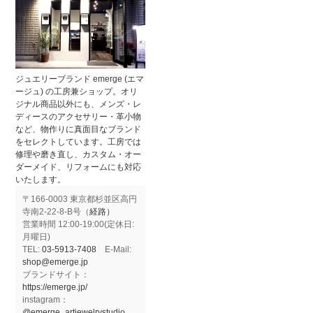
ジュエリーブランド emerge (エマ
ージュ) の工房兼ショップ。オリ
ジナル商品以外にも、メンズ・レ
ディースのアクセサリー・革小物
など、物作りに真面目なブランド
をセレクトしています。工房では
修理や磨き直し、カスタム・オー
ダーメイド、リフォームにも対応
いたします。
〒166-0003 東京都杉並区高円
寺南2-22-8-B号（
経路）
営業時間 12:00-19:00(定休日:
月曜日)
TEL:
03-5913-7408
E-Mail:
shop@emerge.jp
ブランドサイト：
https://emerge.jp/
instagram：
@emerge_artjewelrystudio