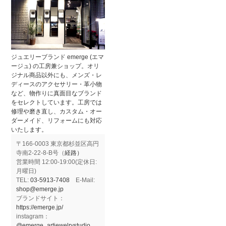
ジュエリーブランド emerge (エマ
ージュ) の工房兼ショップ。オリ
ジナル商品以外にも、メンズ・レ
ディースのアクセサリー・革小物
など、物作りに真面目なブランド
をセレクトしています。工房では
修理や磨き直し、カスタム・オー
ダーメイド、リフォームにも対応
いたします。
〒166-0003 東京都杉並区高円
寺南2-22-8-B号（
経路）
営業時間 12:00-19:00(定休日:
月曜日)
TEL:
03-5913-7408
E-Mail:
shop@emerge.jp
ブランドサイト：
https://emerge.jp/
instagram：
@emerge_artjewelrystudio