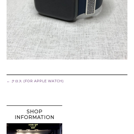
Post
navigation
←
クロス (FOR APPLE WATCH)
SHOP
INFORMATION