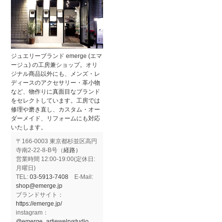
ジュエリーブランド emerge (エマ
ージュ) の工房兼ショップ。オリ
ジナル商品以外にも、メンズ・レ
ディースのアクセサリー・革小物
など、物作りに真面目なブランド
をセレクトしています。工房では
修理や磨き直し、カスタム・オー
ダーメイド、リフォームにも対応
いたします。
〒166-0003 東京都杉並区高円
寺南2-22-8-B号（
経路）
営業時間 12:00-19:00(定休日:
月曜日)
TEL:
03-5913-7408
E-Mail:
shop@emerge.jp
ブランドサイト：
https://emerge.jp/
instagram：
@emerge_artjewelrystudio