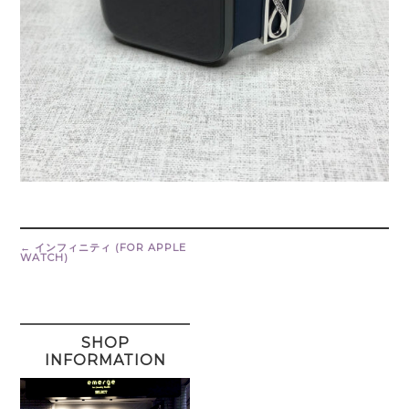
Post
navigation
←
インフィニティ (FOR APPLE
WATCH)
SHOP
INFORMATION