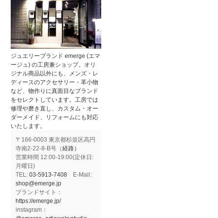
ジュエリーブランド emerge (エマ
ージュ) の工房兼ショップ。オリ
ジナル商品以外にも、メンズ・レ
ディースのアクセサリー・革小物
など、物作りに真面目なブランド
をセレクトしています。工房では
修理や磨き直し、カスタム・オー
ダーメイド、リフォームにも対応
いたします。
〒166-0003 東京都杉並区高円
寺南2-22-8-B号（
経路）
営業時間 12:00-19:00(定休日:
月曜日)
TEL:
03-5913-7408
E-Mail:
shop@emerge.jp
ブランドサイト：
https://emerge.jp/
instagram：