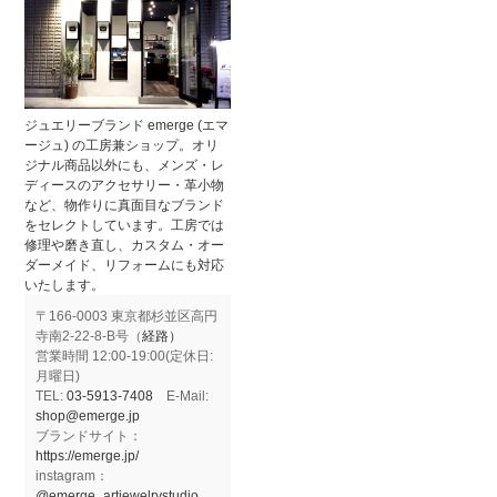
ジュエリーブランド emerge (エマ
ージュ) の工房兼ショップ。オリ
ジナル商品以外にも、メンズ・レ
ディースのアクセサリー・革小物
など、物作りに真面目なブランド
をセレクトしています。工房では
修理や磨き直し、カスタム・オー
ダーメイド、リフォームにも対応
いたします。
〒166-0003 東京都杉並区高円
寺南2-22-8-B号（
経路）
営業時間 12:00-19:00(定休日:
月曜日)
TEL:
03-5913-7408
E-Mail:
shop@emerge.jp
ブランドサイト：
https://emerge.jp/
instagram：
@emerge_artjewelrystudio