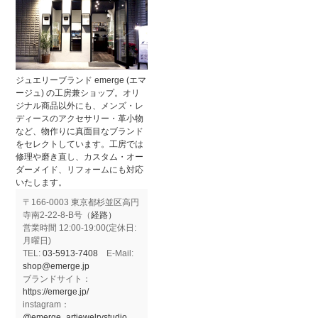
ジュエリーブランド emerge (エマ
ージュ) の工房兼ショップ。オリ
ジナル商品以外にも、メンズ・レ
ディースのアクセサリー・革小物
など、物作りに真面目なブランド
をセレクトしています。工房では
修理や磨き直し、カスタム・オー
ダーメイド、リフォームにも対応
いたします。
〒166-0003 東京都杉並区高円
寺南2-22-8-B号（
経路）
営業時間 12:00-19:00(定休日:
月曜日)
TEL:
03-5913-7408
E-Mail:
shop@emerge.jp
ブランドサイト：
https://emerge.jp/
instagram：
@emerge_artjewelrystudio