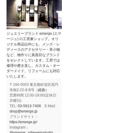
ジュエリーブランド emerge (エマ
ージュ) の工房兼ショップ。オリ
ジナル商品以外にも、メンズ・レ
ディースのアクセサリー・革小物
など、物作りに真面目なブランド
をセレクトしています。工房では
修理や磨き直し、カスタム・オー
ダーメイド、リフォームにも対応
いたします。
〒166-0003 東京都杉並区高円
寺南2-22-8-B号（
経路）
営業時間 12:00-19:00(定休日:
月曜日)
TEL:
03-5913-7408
E-Mail:
shop@emerge.jp
ブランドサイト：
https://emerge.jp/
instagram：
@emerge_artjewelrystudio