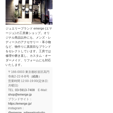
ジュエリーブランド emerge (エマ
ージュ) の工房兼ショップ。オリ
ジナル商品以外にも、メンズ・レ
ディースのアクセサリー・革小物
など、物作りに真面目なブランド
をセレクトしています。工房では
修理や磨き直し、カスタム・オー
ダーメイド、リフォームにも対応
いたします。
〒166-0003 東京都杉並区高円
寺南2-22-8-B号（
経路）
営業時間 12:00-19:00(定休日:
月曜日)
TEL:
03-5913-7408
E-Mail:
shop@emerge.jp
ブランドサイト：
https://emerge.jp/
instagram：
@emerge_artjewelrystudio