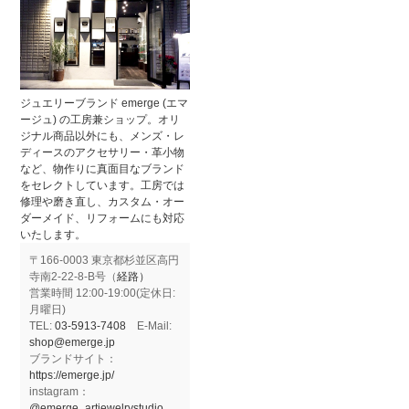
ジュエリーブランド emerge (エマ
ージュ) の工房兼ショップ。オリ
ジナル商品以外にも、メンズ・レ
ディースのアクセサリー・革小物
など、物作りに真面目なブランド
をセレクトしています。工房では
修理や磨き直し、カスタム・オー
ダーメイド、リフォームにも対応
いたします。
〒166-0003 東京都杉並区高円
寺南2-22-8-B号（
経路）
営業時間 12:00-19:00(定休日:
月曜日)
TEL:
03-5913-7408
E-Mail:
shop@emerge.jp
ブランドサイト：
https://emerge.jp/
instagram：
@emerge_artjewelrystudio