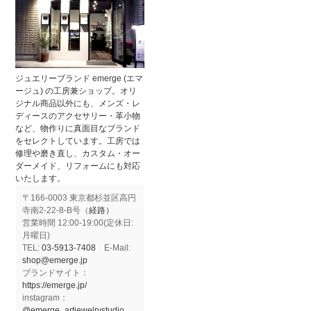
ジュエリーブランド emerge (エマ
ージュ) の工房兼ショップ。オリ
ジナル商品以外にも、メンズ・レ
ディースのアクセサリー・革小物
など、物作りに真面目なブランド
をセレクトしています。工房では
修理や磨き直し、カスタム・オー
ダーメイド、リフォームにも対応
いたします。
〒166-0003 東京都杉並区高円
寺南2-22-8-B号（
経路）
営業時間 12:00-19:00(定休日:
月曜日)
TEL:
03-5913-7408
E-Mail:
shop@emerge.jp
ブランドサイト：
https://emerge.jp/
instagram：
@emerge_artjewelrystudio