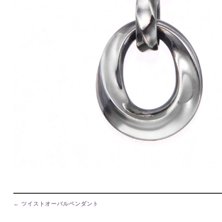
Post
navigation
←
ツイストオーバルペンダント