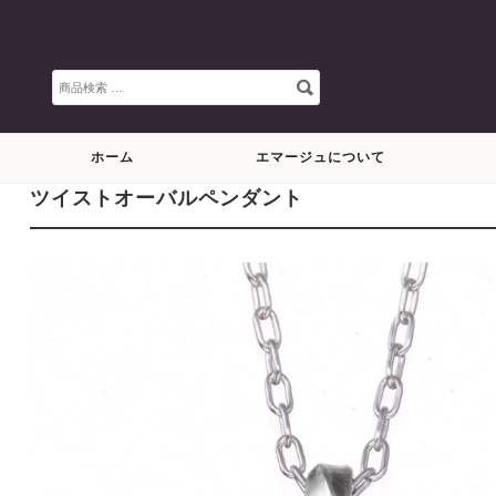
検
索
対
象:
ホーム
エマージュについて
ツイストオーバルペンダント