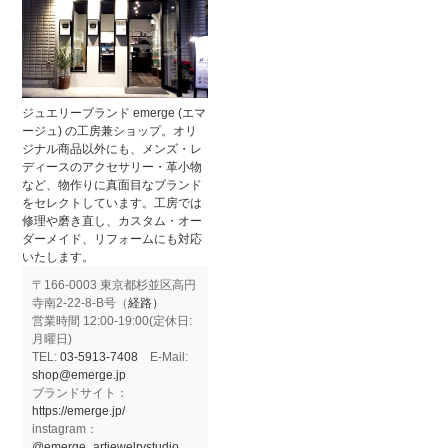
ジュエリーブランド emerge (エマ
ージュ) の工房兼ショップ。オリ
ジナル商品以外にも、メンズ・レ
ディースのアクセサリー・革小物
など、物作りに真面目なブランド
をセレクトしています。工房では
修理や磨き直し、カスタム・オー
ダーメイド、リフォームにも対応
いたします。
〒166-0003 東京都杉並区高円
寺南2-22-8-B号（
経路）
営業時間 12:00-19:00(定休日:
月曜日)
TEL:
03-5913-7408
E-Mail:
shop@emerge.jp
ブランドサイト：
https://emerge.jp/
instagram：
@emerge_artjewelrystudio